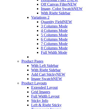
Off Canvas Filter
NEW
Image, Color Swatch
NEW
With Right Sidebar
Variations 2
Quantity Field
NEW
3 Columns Mode
4 Columns Mode
5 Columns Mode
6 Columns Mode
7 Columns Mode
8 Columns Mode
Full Width Mode
Product Pages
With Left Sidebar
With Right Sidebar
Add Cart Sticky
NEW
Image Swatch
NEW
Product Layouts
Extended Layout
Grid Images
Full Width Layout
Sticky Info
Left & Right Sticky