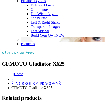
Product Layouts
Extended Layout
Grid Images
Full Width Layout
Sticky Info
Left & Right Sticky
Transparent Images
Left Sidebar
Build Your Own
NEW
Elements
NÁKUP NA SPLÁTKY
CFMOTO Gladiator X625
Home
Shop
ŠTVORKOLKY
,
PRACOVNÉ
CFMOTO Gladiator X625
Related products