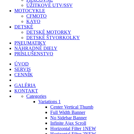
ÚŽITKOVÉ UTV/SSV
MOTOCYKLE
CFMOTO
KAYO
DETSKÉ
DETSKÉ MOTORKY
DETSKÉ ŠTVORKOLKY
PNEUMATIKY
NÁHRADNÉ DIELY
PRÍSLUŠENSTVO
ÚVOD
SERVIS
CENNÍK
GALÉRIA
KONTAKT
Categories
Variations 1
Center Vertical Thumb
Full Width Banner
No Sidebar Banner
Infinite Ajax Scroll
Horizontal Filter 1
NEW
Horizontal Filter 2
NEW