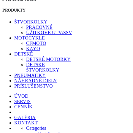
PRODUKTY
ŠTVORKOLKY
PRACOVNÉ
ÚŽITKOVÉ UTV/SSV
MOTOCYKLE
CFMOTO
KAYO
DETSKÉ
DETSKÉ MOTORKY
DETSKÉ
ŠTVORKOLKY
PNEUMATIKY
NÁHRADNÉ DIELY
PRÍSLUŠENSTVO
ÚVOD
SERVIS
CENNÍK
GALÉRIA
KONTAKT
Categories