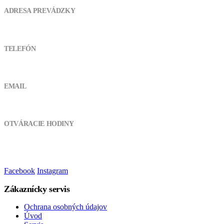
ADRESA PREVÁDZKY
Pod kanálom 355, 038 61 Lipovec
TELEFÓN
0905 721 094
EMAIL
atvshopmt@gmail.com
OTVÁRACIE HODINY
Pondelok - Piatok:
8:00 - 17:00
Sobota, Nedeľa:
Zatvorené
Facebook
Instagram
Zákaznícky servis
Ochrana osobných údajov
Úvod