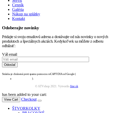
Servis
Cenník
Galéria
Nákup na splátky
Kontakt
Odoberajte novinky
Pridajte si svoju emailovú adresu a dostávajte od nás novinky o nových
produktoch a špeciálnych akciách. Kedykoľvek sa môžete z odberu
odhlásiť:
Váš email
Stránka je chránená proti spamu pomocou reCAPTCHA od Google (
zásady ochrany osobných
údajov
a
podmienky služby
).
© ATVshop 2021. Vytvorilo
fine.sk
has been added to your cart:
Checkout
View Cart
ŠTVORKOLKY
PRACOVNÉ