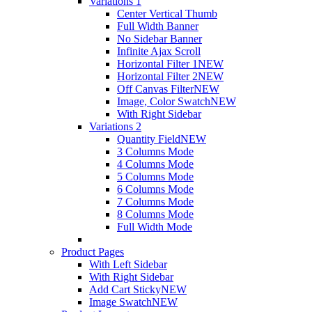
Variations 1
Center Vertical Thumb
Full Width Banner
No Sidebar Banner
Infinite Ajax Scroll
Horizontal Filter 1
NEW
Horizontal Filter 2
NEW
Off Canvas Filter
NEW
Image, Color Swatch
NEW
With Right Sidebar
Variations 2
Quantity Field
NEW
3 Columns Mode
4 Columns Mode
5 Columns Mode
6 Columns Mode
7 Columns Mode
8 Columns Mode
Full Width Mode
Product Pages
With Left Sidebar
With Right Sidebar
Add Cart Sticky
NEW
Image Swatch
NEW