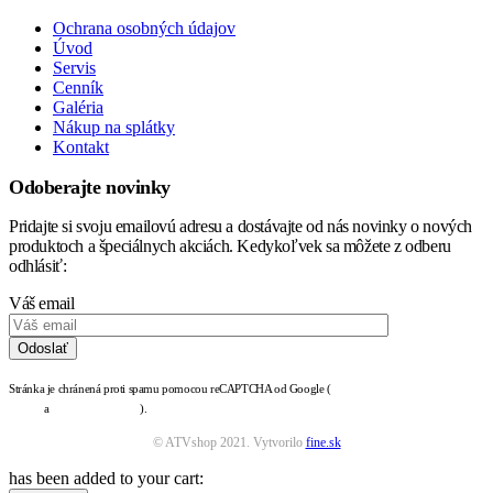
Ochrana osobných údajov
Úvod
Servis
Cenník
Galéria
Nákup na splátky
Kontakt
Odoberajte novinky
Pridajte si svoju emailovú adresu a dostávajte od nás novinky o nových
produktoch a špeciálnych akciách. Kedykoľvek sa môžete z odberu
odhlásiť:
Váš email
Stránka je chránená proti spamu pomocou reCAPTCHA od Google (
zásady ochrany osobných
údajov
a
podmienky služby
).
© ATVshop 2021. Vytvorilo
fine.sk
has been added to your cart: