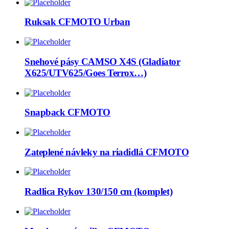
Ruksak CFMOTO Urban
Snehové pásy CAMSO X4S (Gladiator
X625/UTV625/Goes Terrox…)
Snapback CFMOTO
Zateplené návleky na riadidlá CFMOTO
Radlica Rykov 130/150 cm (komplet)