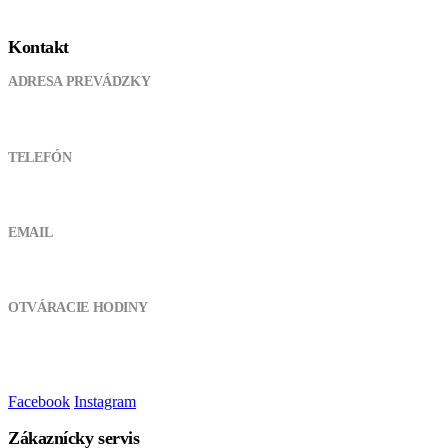
Kontakt
ADRESA PREVÁDZKY
Pod kanálom 355, 038 61 Lipovec
TELEFÓN
0905 721 094
EMAIL
atvshopmt@gmail.com
OTVÁRACIE HODINY
Pondelok - Piatok:
8:00 - 17:00
Sobota, Nedeľa:
Zatvorené
Facebook
Instagram
Zákaznícky servis