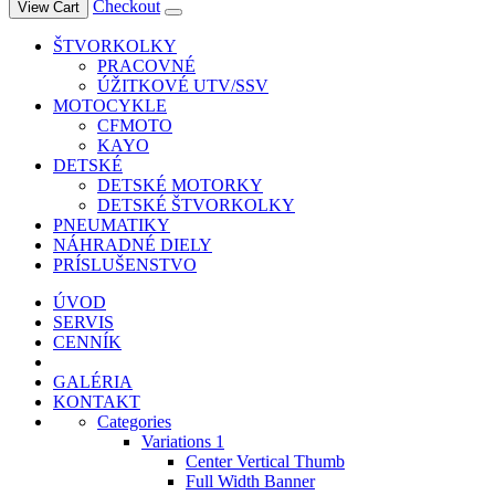
Checkout
View Cart
ŠTVORKOLKY
PRACOVNÉ
ÚŽITKOVÉ UTV/SSV
MOTOCYKLE
CFMOTO
KAYO
DETSKÉ
DETSKÉ MOTORKY
DETSKÉ ŠTVORKOLKY
PNEUMATIKY
NÁHRADNÉ DIELY
PRÍSLUŠENSTVO
ÚVOD
SERVIS
CENNÍK
GALÉRIA
KONTAKT
Categories
Variations 1
Center Vertical Thumb
Full Width Banner