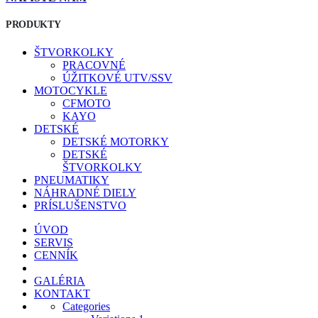
PRODUKTY
ŠTVORKOLKY
PRACOVNÉ
ÚŽITKOVÉ UTV/SSV
MOTOCYKLE
CFMOTO
KAYO
DETSKÉ
DETSKÉ MOTORKY
DETSKÉ
ŠTVORKOLKY
PNEUMATIKY
NÁHRADNÉ DIELY
PRÍSLUŠENSTVO
ÚVOD
SERVIS
CENNÍK
GALÉRIA
KONTAKT
Categories