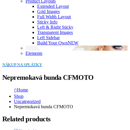
Product Layouts
Extended Layout
Grid Images
Full Width Layout
Sticky Info
Left & Right Sticky
Transparent Images
Left Sidebar
Build Your Own
NEW
Elements
NÁKUP NA SPLÁTKY
Nepremokavá bunda CFMOTO
Home
Shop
Uncategorized
Nepremokavá bunda CFMOTO
Related products