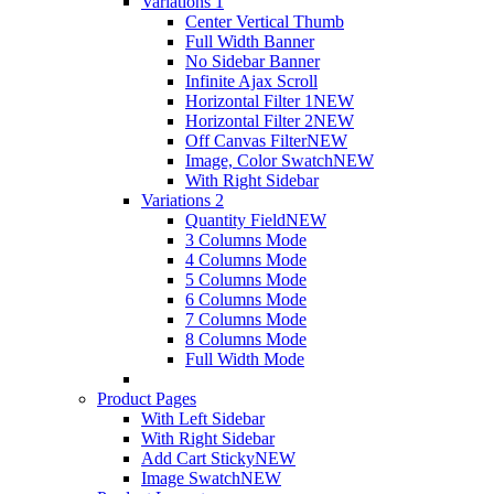
Variations 1
Center Vertical Thumb
Full Width Banner
No Sidebar Banner
Infinite Ajax Scroll
Horizontal Filter 1
NEW
Horizontal Filter 2
NEW
Off Canvas Filter
NEW
Image, Color Swatch
NEW
With Right Sidebar
Variations 2
Quantity Field
NEW
3 Columns Mode
4 Columns Mode
5 Columns Mode
6 Columns Mode
7 Columns Mode
8 Columns Mode
Full Width Mode
Product Pages
With Left Sidebar
With Right Sidebar
Add Cart Sticky
NEW
Image Swatch
NEW