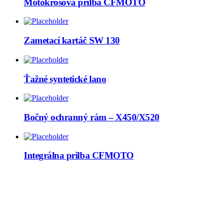
Motokrosová prilba CFMOTO
Zametací kartáč SW 130
Ťažné syntetické lano
Bočný ochranný rám – X450/X520
Integrálna prilba CFMOTO