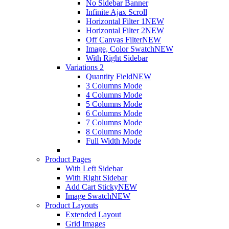
No Sidebar Banner
Infinite Ajax Scroll
Horizontal Filter 1
NEW
Horizontal Filter 2
NEW
Off Canvas Filter
NEW
Image, Color Swatch
NEW
With Right Sidebar
Variations 2
Quantity Field
NEW
3 Columns Mode
4 Columns Mode
5 Columns Mode
6 Columns Mode
7 Columns Mode
8 Columns Mode
Full Width Mode
Product Pages
With Left Sidebar
With Right Sidebar
Add Cart Sticky
NEW
Image Swatch
NEW
Product Layouts
Extended Layout
Grid Images