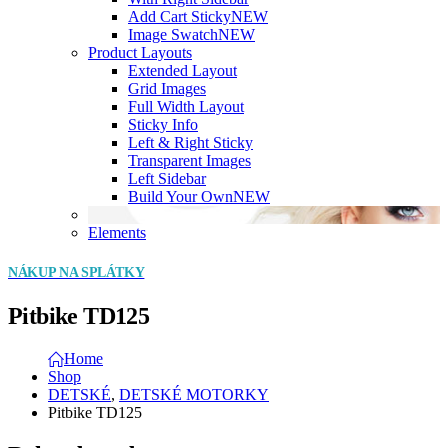
Add Cart Sticky
NEW
Image Swatch
NEW
Product Layouts
Extended Layout
Grid Images
Full Width Layout
Sticky Info
Left & Right Sticky
Transparent Images
Left Sidebar
Build Your Own
NEW
Elements
NÁKUP NA SPLÁTKY
Pitbike TD125
Home
Shop
DETSKÉ
,
DETSKÉ MOTORKY
Pitbike TD125