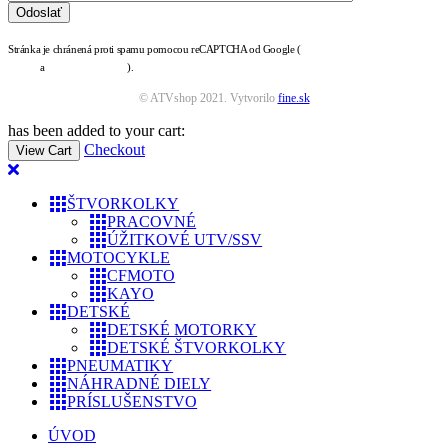
Stránka je chránená proti spamu pomocou reCAPTCHA od Google (
zásady ochrany osobných
údajov
a
podmienky služby
).
© ATVshop 2021. Vytvorilo
fine.sk
has been added to your cart:
Checkout
View Cart
ŠTVORKOLKY
PRACOVNÉ
ÚŽITKOVÉ UTV/SSV
MOTOCYKLE
CFMOTO
KAYO
DETSKÉ
DETSKÉ MOTORKY
DETSKÉ ŠTVORKOLKY
PNEUMATIKY
NÁHRADNÉ DIELY
PRÍSLUŠENSTVO
ÚVOD