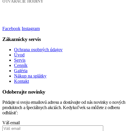
OTVÁRACIE HODINY
Pondelok - Piatok:
8:00 - 17:00
Sobota, Nedeľa:
Zatvorené
Facebook
Instagram
Zákaznícky servis
Ochrana osobných údajov
Úvod
Servis
Cenník
Galéria
Nákup na splátky
Kontakt
Odoberajte novinky
Pridajte si svoju emailovú adresu a dostávajte od nás novinky o nových
produktoch a špeciálnych akciách. Kedykoľvek sa môžete z odberu
odhlásiť:
Váš email