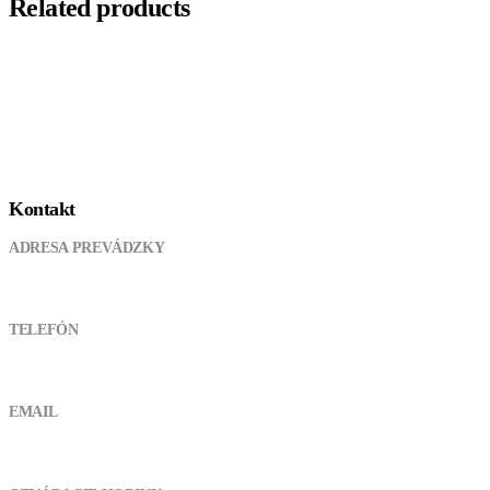
Related products
Kontakt
ADRESA PREVÁDZKY
Pod kanálom 355, 038 61 Lipovec
TELEFÓN
0905 721 094
EMAIL
atvshopmt@gmail.com