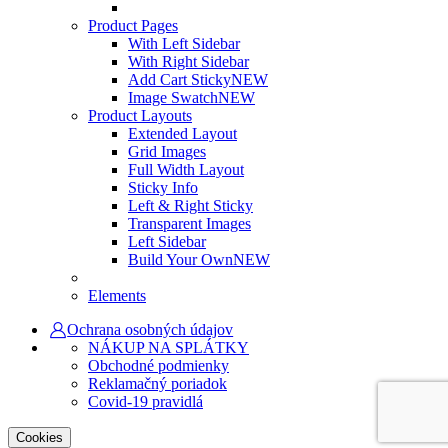
Product Pages
With Left Sidebar
With Right Sidebar
Add Cart Sticky
NEW
Image Swatch
NEW
Product Layouts
Extended Layout
Grid Images
Full Width Layout
Sticky Info
Left & Right Sticky
Transparent Images
Left Sidebar
Build Your Own
NEW
Elements
Ochrana osobných údajov
NÁKUP NA SPLÁTKY
Obchodné podmienky
Reklamačný poriadok
Covid-19 pravidlá
Cookies