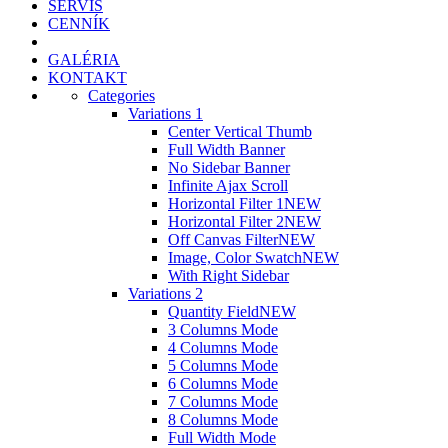
SERVIS
CENNÍK
GALÉRIA
KONTAKT
Categories
Variations 1
Center Vertical Thumb
Full Width Banner
No Sidebar Banner
Infinite Ajax Scroll
Horizontal Filter 1
NEW
Horizontal Filter 2
NEW
Off Canvas Filter
NEW
Image, Color Swatch
NEW
With Right Sidebar
Variations 2
Quantity Field
NEW
3 Columns Mode
4 Columns Mode
5 Columns Mode
6 Columns Mode
7 Columns Mode
8 Columns Mode
Full Width Mode