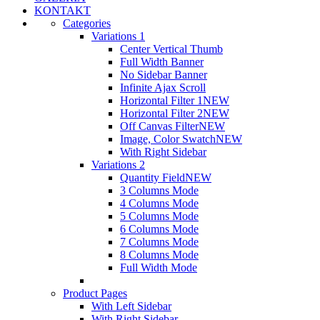
KONTAKT
Categories
Variations 1
Center Vertical Thumb
Full Width Banner
No Sidebar Banner
Infinite Ajax Scroll
Horizontal Filter 1
NEW
Horizontal Filter 2
NEW
Off Canvas Filter
NEW
Image, Color Swatch
NEW
With Right Sidebar
Variations 2
Quantity Field
NEW
3 Columns Mode
4 Columns Mode
5 Columns Mode
6 Columns Mode
7 Columns Mode
8 Columns Mode
Full Width Mode
Product Pages
With Left Sidebar
With Right Sidebar