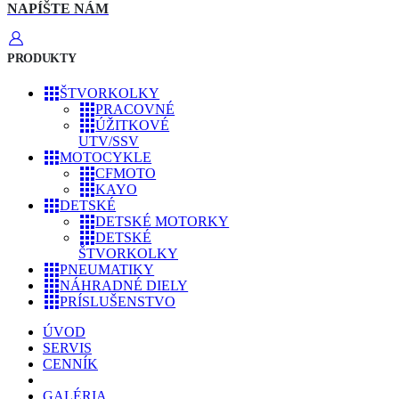
NAPÍŠTE NÁM
PRODUKTY
ŠTVORKOLKY
PRACOVNÉ
ÚŽITKOVÉ
UTV/SSV
MOTOCYKLE
CFMOTO
KAYO
DETSKÉ
DETSKÉ MOTORKY
DETSKÉ
ŠTVORKOLKY
PNEUMATIKY
NÁHRADNÉ DIELY
PRÍSLUŠENSTVO
ÚVOD
SERVIS
CENNÍK
GALÉRIA