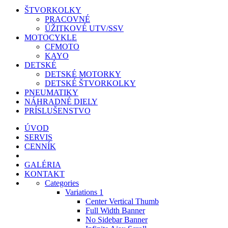
ŠTVORKOLKY
PRACOVNÉ
ÚŽITKOVÉ UTV/SSV
MOTOCYKLE
CFMOTO
KAYO
DETSKÉ
DETSKÉ MOTORKY
DETSKÉ ŠTVORKOLKY
PNEUMATIKY
NÁHRADNÉ DIELY
PRÍSLUŠENSTVO
ÚVOD
SERVIS
CENNÍK
GALÉRIA
KONTAKT
Categories
Variations 1
Center Vertical Thumb
Full Width Banner
No Sidebar Banner