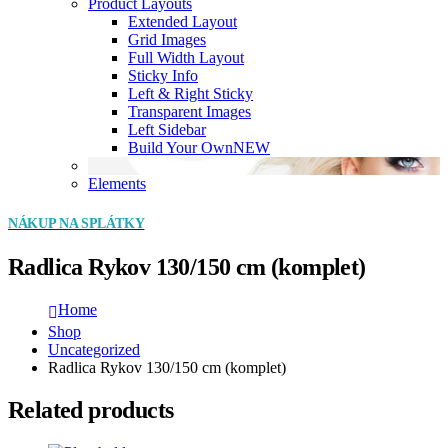
Product Layouts
Extended Layout
Grid Images
Full Width Layout
Sticky Info
Left & Right Sticky
Transparent Images
Left Sidebar
Build Your Own
NEW
Elements
NÁKUP NA SPLÁTKY
Radlica Rykov 130/150 cm (komplet)
Home
Shop
Uncategorized
Radlica Rykov 130/150 cm (komplet)
Related products