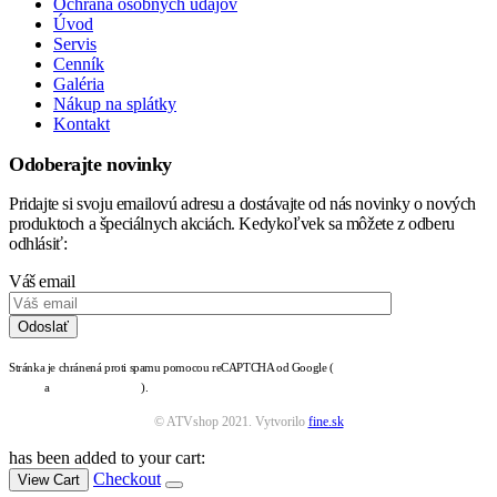
Ochrana osobných údajov
Úvod
Servis
Cenník
Galéria
Nákup na splátky
Kontakt
Odoberajte novinky
Pridajte si svoju emailovú adresu a dostávajte od nás novinky o nových
produktoch a špeciálnych akciách. Kedykoľvek sa môžete z odberu
odhlásiť:
Váš email
Stránka je chránená proti spamu pomocou reCAPTCHA od Google (
zásady ochrany osobných
údajov
a
podmienky služby
).
© ATVshop 2021. Vytvorilo
fine.sk
has been added to your cart:
Checkout
View Cart