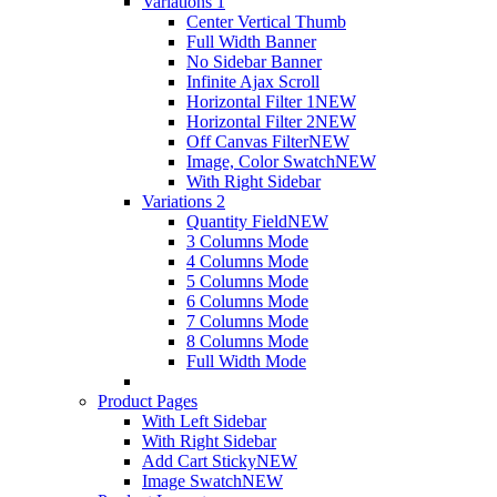
Variations 1
Center Vertical Thumb
Full Width Banner
No Sidebar Banner
Infinite Ajax Scroll
Horizontal Filter 1
NEW
Horizontal Filter 2
NEW
Off Canvas Filter
NEW
Image, Color Swatch
NEW
With Right Sidebar
Variations 2
Quantity Field
NEW
3 Columns Mode
4 Columns Mode
5 Columns Mode
6 Columns Mode
7 Columns Mode
8 Columns Mode
Full Width Mode
Product Pages
With Left Sidebar
With Right Sidebar
Add Cart Sticky
NEW
Image Swatch
NEW