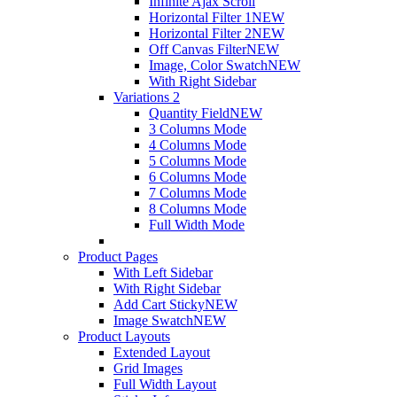
Infinite Ajax Scroll
Horizontal Filter 1
NEW
Horizontal Filter 2
NEW
Off Canvas Filter
NEW
Image, Color Swatch
NEW
With Right Sidebar
Variations 2
Quantity Field
NEW
3 Columns Mode
4 Columns Mode
5 Columns Mode
6 Columns Mode
7 Columns Mode
8 Columns Mode
Full Width Mode
Product Pages
With Left Sidebar
With Right Sidebar
Add Cart Sticky
NEW
Image Swatch
NEW
Product Layouts
Extended Layout
Grid Images
Full Width Layout