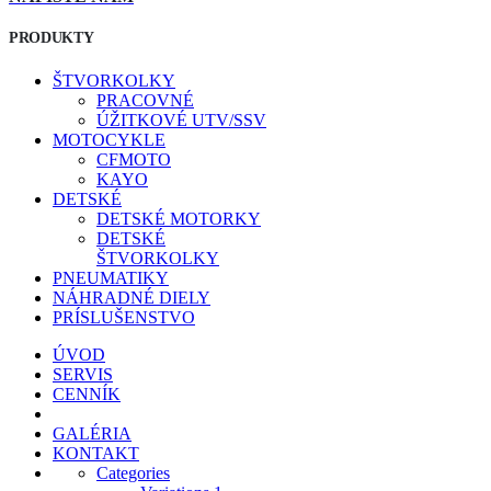
PRODUKTY
ŠTVORKOLKY
PRACOVNÉ
ÚŽITKOVÉ UTV/SSV
MOTOCYKLE
CFMOTO
KAYO
DETSKÉ
DETSKÉ MOTORKY
DETSKÉ
ŠTVORKOLKY
PNEUMATIKY
NÁHRADNÉ DIELY
PRÍSLUŠENSTVO
ÚVOD
SERVIS
CENNÍK
GALÉRIA
KONTAKT
Categories