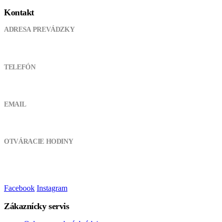
Kontakt
ADRESA PREVÁDZKY
Pod kanálom 355, 038 61 Lipovec
TELEFÓN
0905 721 094
EMAIL
atvshopmt@gmail.com
OTVÁRACIE HODINY
Pondelok - Piatok:
8:00 - 17:00
Sobota, Nedeľa:
Zatvorené
Facebook
Instagram
Zákaznícky servis