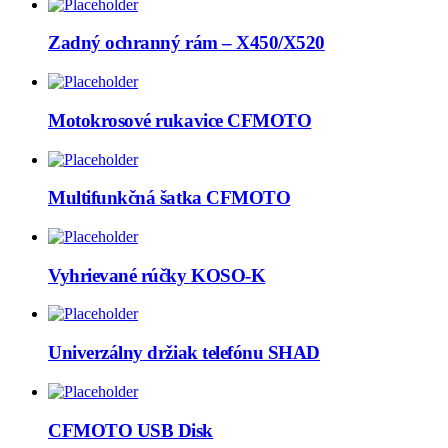
Zadný ochranný rám – X450/X520
Motokrosové rukavice CFMOTO
Multifunkčná šatka CFMOTO
Vyhrievané rúčky KOSO-K
Univerzálny držiak telefónu SHAD
CFMOTO USB Disk