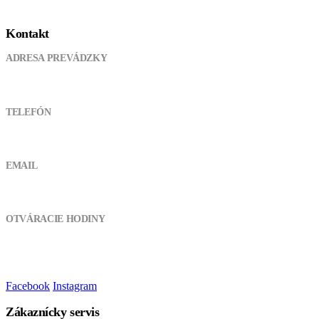
Kontakt
ADRESA PREVÁDZKY
Pod kanálom 355, 038 61 Lipovec
TELEFÓN
0905 721 094
EMAIL
atvshopmt@gmail.com
OTVÁRACIE HODINY
Pondelok - Piatok:
8:00 - 17:00
Sobota, Nedeľa:
Zatvorené
Facebook
Instagram
Zákaznícky servis