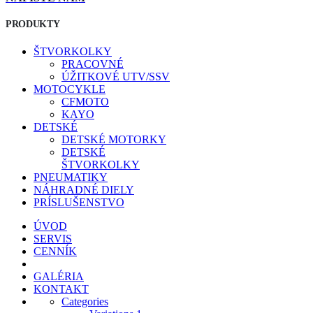
PRODUKTY
ŠTVORKOLKY
PRACOVNÉ
ÚŽITKOVÉ UTV/SSV
MOTOCYKLE
CFMOTO
KAYO
DETSKÉ
DETSKÉ MOTORKY
DETSKÉ
ŠTVORKOLKY
PNEUMATIKY
NÁHRADNÉ DIELY
PRÍSLUŠENSTVO
ÚVOD
SERVIS
CENNÍK
GALÉRIA
KONTAKT
Categories