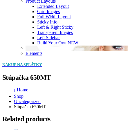
Product Layouts
Extended Layout
Grid Images
Full Width Layout
Sticky Info
Left & Right Sticky
Transparent Images
Left Sidebar
Build Your Own
NEW
Elements
NÁKUP NA SPLÁTKY
Stúpačka 650MT
Home
Shop
Uncategorized
Stúpačka 650MT
Related products