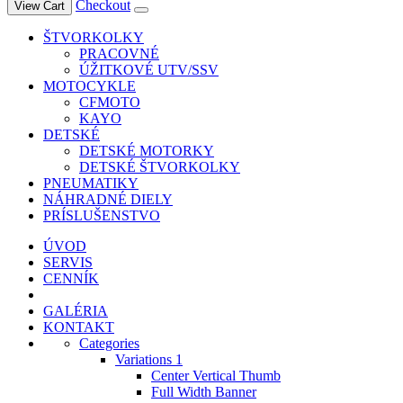
Checkout
View Cart
ŠTVORKOLKY
PRACOVNÉ
ÚŽITKOVÉ UTV/SSV
MOTOCYKLE
CFMOTO
KAYO
DETSKÉ
DETSKÉ MOTORKY
DETSKÉ ŠTVORKOLKY
PNEUMATIKY
NÁHRADNÉ DIELY
PRÍSLUŠENSTVO
ÚVOD
SERVIS
CENNÍK
GALÉRIA
KONTAKT
Categories
Variations 1
Center Vertical Thumb
Full Width Banner