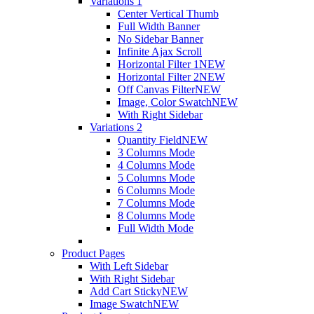
Variations 1
Center Vertical Thumb
Full Width Banner
No Sidebar Banner
Infinite Ajax Scroll
Horizontal Filter 1
NEW
Horizontal Filter 2
NEW
Off Canvas Filter
NEW
Image, Color Swatch
NEW
With Right Sidebar
Variations 2
Quantity Field
NEW
3 Columns Mode
4 Columns Mode
5 Columns Mode
6 Columns Mode
7 Columns Mode
8 Columns Mode
Full Width Mode
Product Pages
With Left Sidebar
With Right Sidebar
Add Cart Sticky
NEW
Image Swatch
NEW