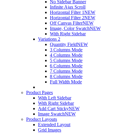
No Sidebar Banner
Infinite Ajax Scroll
Horizontal Filter 1
NEW
Horizontal Filter 2
NEW
Off Canvas Filter
NEW
Image, Color Swatch
NEW
With Right Sidebar
Variations 2
Quantity Field
NEW
3 Columns Mode
4 Columns Mode
5 Columns Mode
6 Columns Mode
7 Columns Mode
8 Columns Mode
Full Width Mode
Product Pages
With Left Sidebar
With Right Sidebar
Add Cart Sticky
NEW
Image Swatch
NEW
Product Layouts
Extended Layout
Grid Images