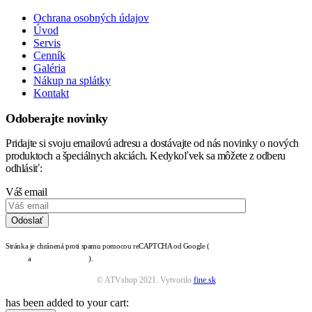
Ochrana osobných údajov
Úvod
Servis
Cenník
Galéria
Nákup na splátky
Kontakt
Odoberajte novinky
Pridajte si svoju emailovú adresu a dostávajte od nás novinky o nových
produktoch a špeciálnych akciách. Kedykoľvek sa môžete z odberu
odhlásiť:
Váš email
Stránka je chránená proti spamu pomocou reCAPTCHA od Google (
zásady ochrany osobných
údajov
a
podmienky služby
).
© ATVshop 2021. Vytvorilo
fine.sk
has been added to your cart: