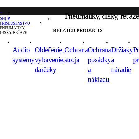
Pneumatiky, disky, reťaze
SHOP
PRÍSLUŠENSTVO
PNEUMATIKY,
RELATED PRODUCTS
DISKY, REŤAZE
Audio
Oblečenie,
Ochrana
Ochrana
Držiaky
P
systémy
vybavenie,
stroja
posádky
a
pr
darčeky
a
náradie
nákladu