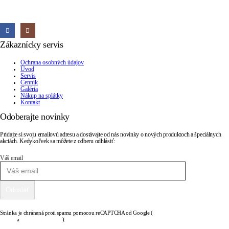
Sobota, Nedeľa:
Zatvorené
Zákaznícky servis
Ochrana osobných údajov
Úvod
Servis
Cenník
Galéria
Nákup na splátky
Kontakt
Odoberajte novinky
Pridajte si svoju emailovú adresu a dostávajte od nás novinky o nových produktoch a špeciálnych
akciách. Kedykoľvek sa môžete z odberu odhlásiť:
Váš email
Stránka je chránená proti spamu pomocou reCAPTCHA od Google (
zásady ochrany osobných
údajov
a
podmienky služby
).