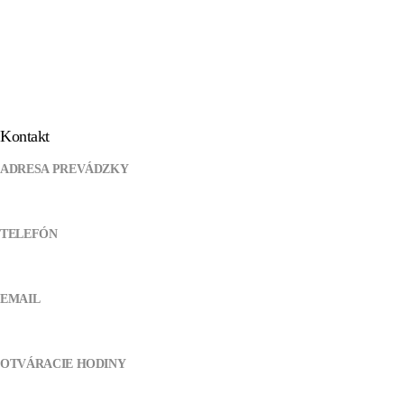
Kontakt
ADRESA PREVÁDZKY
Pod kanálom 355, 038 61 Lipovec
TELEFÓN
0905 721 094
EMAIL
atvshopmt@gmail.com
OTVÁRACIE HODINY
Pondelok - Piatok:
8:00 - 17:00