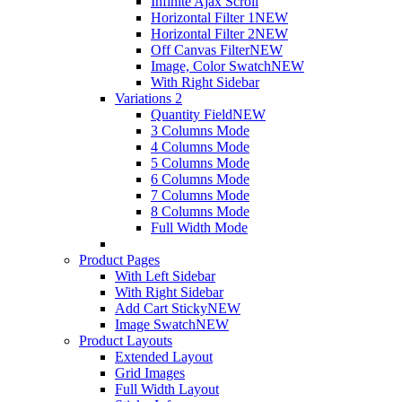
Infinite Ajax Scroll
Horizontal Filter 1
NEW
Horizontal Filter 2
NEW
Off Canvas Filter
NEW
Image, Color Swatch
NEW
With Right Sidebar
Variations 2
Quantity Field
NEW
3 Columns Mode
4 Columns Mode
5 Columns Mode
6 Columns Mode
7 Columns Mode
8 Columns Mode
Full Width Mode
Product Pages
With Left Sidebar
With Right Sidebar
Add Cart Sticky
NEW
Image Swatch
NEW
Product Layouts
Extended Layout
Grid Images
Full Width Layout