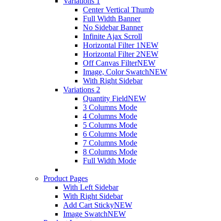
Variations 1
Center Vertical Thumb
Full Width Banner
No Sidebar Banner
Infinite Ajax Scroll
Horizontal Filter 1
NEW
Horizontal Filter 2
NEW
Off Canvas Filter
NEW
Image, Color Swatch
NEW
With Right Sidebar
Variations 2
Quantity Field
NEW
3 Columns Mode
4 Columns Mode
5 Columns Mode
6 Columns Mode
7 Columns Mode
8 Columns Mode
Full Width Mode
Product Pages
With Left Sidebar
With Right Sidebar
Add Cart Sticky
NEW
Image Swatch
NEW