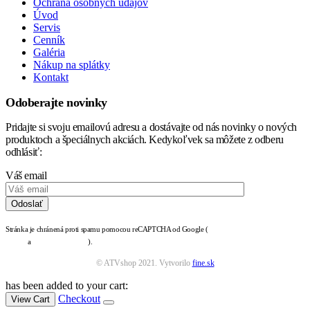
Ochrana osobných údajov
Úvod
Servis
Cenník
Galéria
Nákup na splátky
Kontakt
Odoberajte novinky
Pridajte si svoju emailovú adresu a dostávajte od nás novinky o nových
produktoch a špeciálnych akciách. Kedykoľvek sa môžete z odberu
odhlásiť:
Váš email
Stránka je chránená proti spamu pomocou reCAPTCHA od Google (
zásady ochrany osobných
údajov
a
podmienky služby
).
© ATVshop 2021. Vytvorilo
fine.sk
has been added to your cart:
Checkout
View Cart