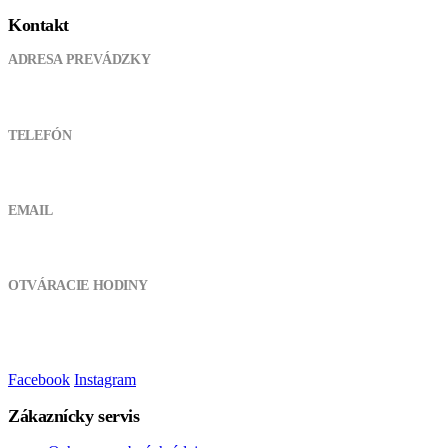
Kontakt
ADRESA PREVÁDZKY
Pod kanálom 355, 038 61 Lipovec
TELEFÓN
0905 721 094
EMAIL
atvshopmt@gmail.com
OTVÁRACIE HODINY
Pondelok - Piatok:
8:00 - 17:00
Sobota, Nedeľa:
Zatvorené
Facebook
Instagram
Zákaznícky servis