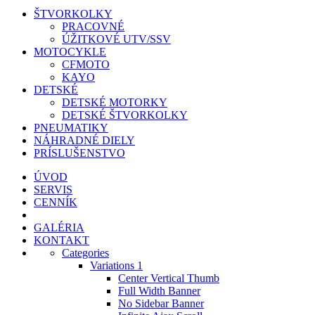
ŠTVORKOLKY
PRACOVNÉ
ÚŽITKOVÉ UTV/SSV
MOTOCYKLE
CFMOTO
KAYO
DETSKÉ
DETSKÉ MOTORKY
DETSKÉ ŠTVORKOLKY
PNEUMATIKY
NÁHRADNÉ DIELY
PRÍSLUŠENSTVO
ÚVOD
SERVIS
CENNÍK
GALÉRIA
KONTAKT
Categories
Variations 1
Center Vertical Thumb
Full Width Banner
No Sidebar Banner