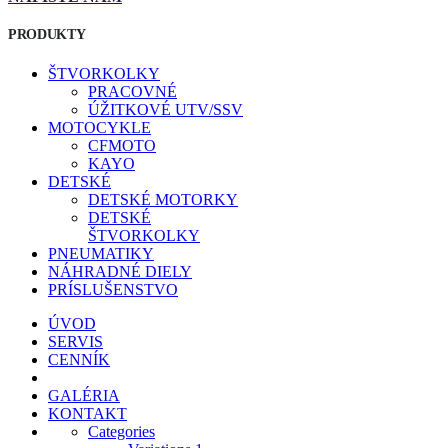
PRODUKTY
ŠTVORKOLKY
PRACOVNÉ
ÚŽITKOVÉ UTV/SSV
MOTOCYKLE
CFMOTO
KAYO
DETSKÉ
DETSKÉ MOTORKY
DETSKÉ
ŠTVORKOLKY
PNEUMATIKY
NÁHRADNÉ DIELY
PRÍSLUŠENSTVO
ÚVOD
SERVIS
CENNÍK
GALÉRIA
KONTAKT
Categories