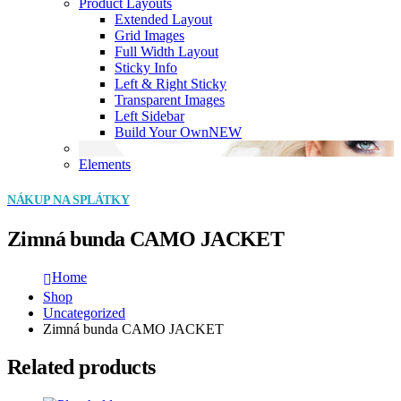
Product Layouts
Extended Layout
Grid Images
Full Width Layout
Sticky Info
Left & Right Sticky
Transparent Images
Left Sidebar
Build Your Own
NEW
Elements
NÁKUP NA SPLÁTKY
Zimná bunda CAMO JACKET
Home
Shop
Uncategorized
Zimná bunda CAMO JACKET
Related products