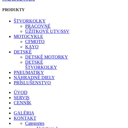
PRODUKTY
ŠTVORKOLKY
PRACOVNÉ
ÚŽITKOVÉ UTV/SSV
MOTOCYKLE
CFMOTO
KAYO
DETSKÉ
DETSKÉ MOTORKY
DETSKÉ
ŠTVORKOLKY
PNEUMATIKY
NÁHRADNÉ DIELY
PRÍSLUŠENSTVO
ÚVOD
SERVIS
CENNÍK
GALÉRIA
KONTAKT
Categories