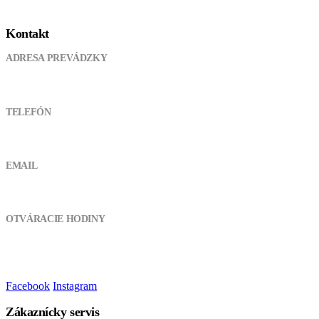
Kontakt
ADRESA PREVÁDZKY
Pod kanálom 355, 038 61 Lipovec
TELEFÓN
0905 721 094
EMAIL
atvshopmt@gmail.com
OTVÁRACIE HODINY
Pondelok - Piatok:
8:00 - 17:00
Sobota, Nedeľa:
Zatvorené
Facebook
Instagram
Zákaznícky servis