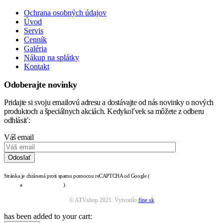
Ochrana osobných údajov
Úvod
Servis
Cenník
Galéria
Nákup na splátky
Kontakt
Odoberajte novinky
Pridajte si svoju emailovú adresu a dostávajte od nás novinky o nových
produktoch a špeciálnych akciách. Kedykoľvek sa môžete z odberu
odhlásiť:
Váš email
Stránka je chránená proti spamu pomocou reCAPTCHA od Google (
zásady ochrany osobných
údajov
a
podmienky služby
).
© ATVshop 2021. Vytvorilo
fine.sk
has been added to your cart: