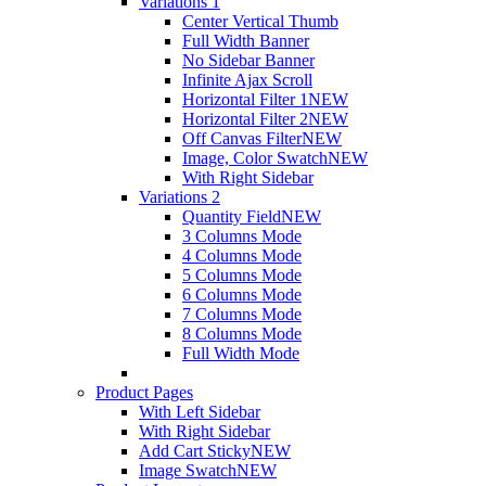
Variations 1
Center Vertical Thumb
Full Width Banner
No Sidebar Banner
Infinite Ajax Scroll
Horizontal Filter 1
NEW
Horizontal Filter 2
NEW
Off Canvas Filter
NEW
Image, Color Swatch
NEW
With Right Sidebar
Variations 2
Quantity Field
NEW
3 Columns Mode
4 Columns Mode
5 Columns Mode
6 Columns Mode
7 Columns Mode
8 Columns Mode
Full Width Mode
Product Pages
With Left Sidebar
With Right Sidebar
Add Cart Sticky
NEW
Image Swatch
NEW