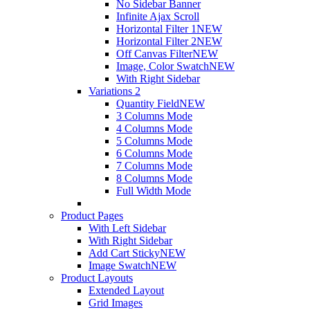
No Sidebar Banner
Infinite Ajax Scroll
Horizontal Filter 1
NEW
Horizontal Filter 2
NEW
Off Canvas Filter
NEW
Image, Color Swatch
NEW
With Right Sidebar
Variations 2
Quantity Field
NEW
3 Columns Mode
4 Columns Mode
5 Columns Mode
6 Columns Mode
7 Columns Mode
8 Columns Mode
Full Width Mode
Product Pages
With Left Sidebar
With Right Sidebar
Add Cart Sticky
NEW
Image Swatch
NEW
Product Layouts
Extended Layout
Grid Images