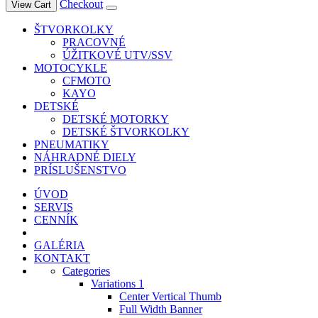
Checkout
View Cart
ŠTVORKOLKY
PRACOVNÉ
ÚŽITKOVÉ UTV/SSV
MOTOCYKLE
CFMOTO
KAYO
DETSKÉ
DETSKÉ MOTORKY
DETSKÉ ŠTVORKOLKY
PNEUMATIKY
NÁHRADNÉ DIELY
PRÍSLUŠENSTVO
ÚVOD
SERVIS
CENNÍK
GALÉRIA
KONTAKT
Categories
Variations 1
Center Vertical Thumb
Full Width Banner